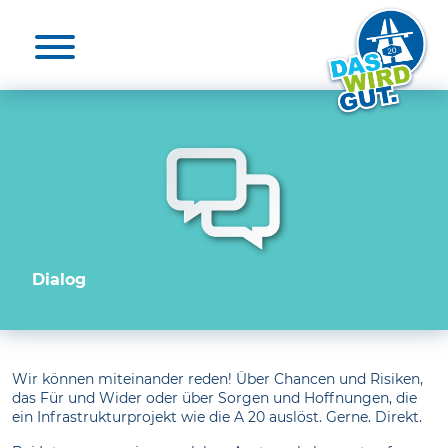
Aktuelles & Presse
Unterstützende
Die A 20
Nutzen
Medienkontakte
20 für die A 20
Elbquerungen
Unterstützende
Umwelt
Projekt unterstützen
Umfrage
Zeit-Check
Dialog
FAQ
Wir können miteinander reden! Über Chancen und Risiken,
das Für und Wider oder über Sorgen und Hoffnungen, die
ein Infrastrukturprojekt wie die A 20 auslöst. Gerne. Direkt.