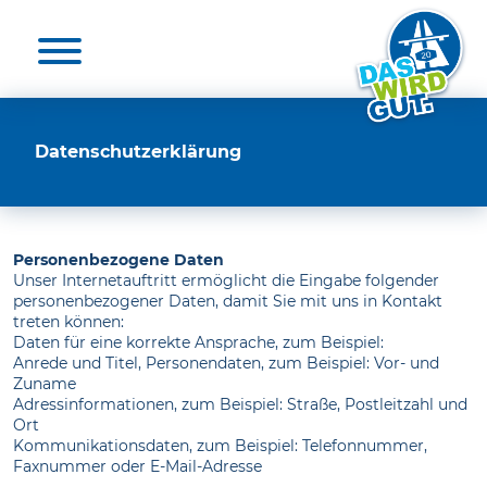
Aktuelles & Presse
Unterstützende
Die A 20
Nutzen
Medienkontakte
20 für die A 20
Elbquerungen
Unterstützende
Datenschutzerklärung
Umwelt
Projekt unterstützen
Umfrage
Personenbezogene Daten
Unser Internetauftritt ermöglicht die Eingabe folgender
Zeit-Check
personenbezogener Daten, damit Sie mit uns in Kontakt
treten können:
Daten für eine korrekte Ansprache, zum Beispiel:
FAQ
Anrede und Titel, Personendaten, zum Beispiel: Vor- und
Zuname
Adressinformationen, zum Beispiel: Straße, Postleitzahl und
Ort
Kommunikationsdaten, zum Beispiel: Telefonnummer,
Faxnummer oder E-Mail-Adresse