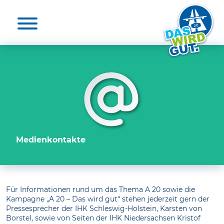
Aktuelles & Presse
Unterstützende
Die A 20
Nutzen
Medienkontakte
20 für die A 20
Elbquerungen
Unterstützende
Umwelt
Projekt unterstützen
Umfrage
Zeit-Check
Medienkontakte
FAQ
Für Informationen rund um das Thema A 20 sowie die
Kampagne „A 20 – Das wird gut“ stehen jederzeit gern der
Pressesprecher der IHK Schleswig-Holstein, Karsten von
Borstel, sowie von Seiten der IHK Niedersachsen Kristof